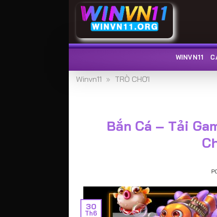
Skip
to
content
WINVN11
C
Winvn11
»
TRÒ CHƠI
Bắn Cá – Tải Ga
Ch
P
30
Th6