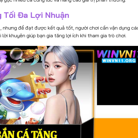
 Tối Đa Lợi Nhuận
u, nhưng để đạt được kết quả tốt, người chơi cần vận dụng cá
lời khuyên giúp bạn gia tăng lợi ích khi tham gia trò chơi.