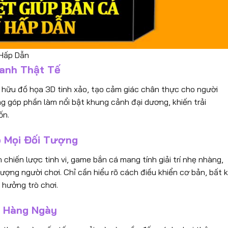
 Hấp Dẫn
anh Thật Tế
ở hữu đồ họa 3D tinh xảo, tạo cảm giác chân thực cho người
g góp phần làm nổi bật khung cảnh đại dương, khiến trải
ốn.
ợp Mọi Đối Tượng
 chiến lược tinh vi, game bắn cá mang tính giải trí nhẹ nhàng,
ượng người chơi. Chỉ cần hiểu rõ cách điều khiển cơ bản, bất 
 hưởng trò chơi.
 Hàng Ngày