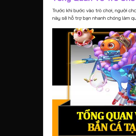
Trước khi bước vào trò chơi, người c
này sẽ hỗ trợ bạn nhanh chóng làm qu