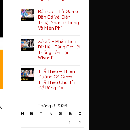
Bắn Cá – Tải Game
Bắn Cá Về Điện
Thoại Nhanh Chóng
Và Miễn Phí
Xổ Số – Phân Tích
Dữ Liệu Tăng Cơ Hội
Thắng Lớn Tại
Wivnn11
Thể Thao – Thiên
Đường Cá Cược
Thể Thao Cho Tín
Đồ Bóng Đá
Tháng 8 2026
p,
H
B
T
N
S
B
C
1
2