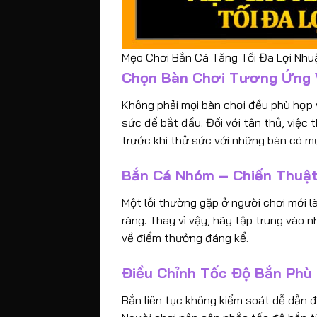
Mẹo Chơi Bắn Cá Tăng Tối Đa Lợi Nhu
Chọn Bàn Chơi Tương Ứng 
Không phải mọi bàn chơi đều phù hợp
sức để bắt đầu. Đối với tân thủ, việc
trước khi thử sức với những bàn có 
Bắn Cá Nhóm – Chiến Thuật
Một lỗi thường gặp ở người chơi mới l
ràng. Thay vì vậy, hãy tập trung vào 
về điểm thưởng đáng kể.
Điều Chỉnh Tốc Độ Bắn Phù
Bắn liên tục không kiểm soát dễ dẫn đ