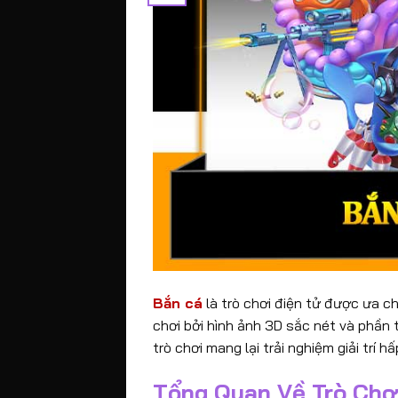
Bắn cá
là trò chơi điện tử được ưa ch
chơi bởi hình ảnh 3D sắc nét và phần t
trò chơi mang lại trải nghiệm giải trí
Tổng Quan Về Trò Chơi