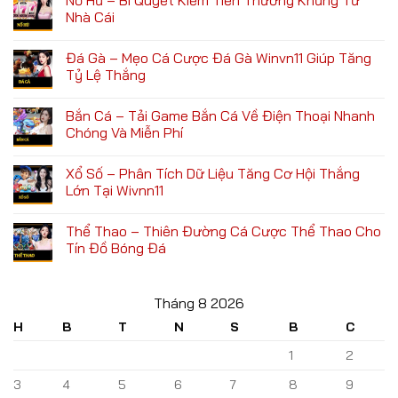
Nổ Hũ – Bí Quyết Kiếm Tiền Thưởng Khủng Từ
Nhà Cái
Đá Gà – Mẹo Cá Cược Đá Gà Winvn11 Giúp Tăng
Tỷ Lệ Thắng
Bắn Cá – Tải Game Bắn Cá Về Điện Thoại Nhanh
Chóng Và Miễn Phí
Xổ Số – Phân Tích Dữ Liệu Tăng Cơ Hội Thắng
Lớn Tại Wivnn11
Thể Thao – Thiên Đường Cá Cược Thể Thao Cho
Tín Đồ Bóng Đá
Tháng 8 2026
H
B
T
N
S
B
C
1
2
3
4
5
6
7
8
9