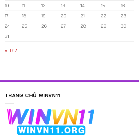
10
11
12
13
14
15
16
17
18
19
20
21
22
23
24
25
26
27
28
29
30
31
« Th7
TRANG CHỦ WINVN11