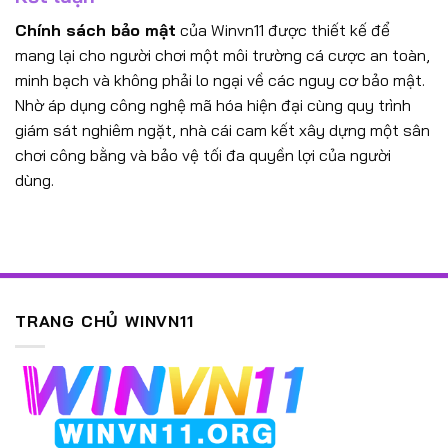
Chính sách bảo mật
của Winvn11 được thiết kế để
mang lại cho người chơi một môi trường cá cược an toàn,
minh bạch và không phải lo ngại về các nguy cơ bảo mật.
Nhờ áp dụng công nghệ mã hóa hiện đại cùng quy trình
giám sát nghiêm ngặt, nhà cái cam kết xây dựng một sân
chơi công bằng và bảo vệ tối đa quyền lợi của người
dùng.
TRANG CHỦ WINVN11