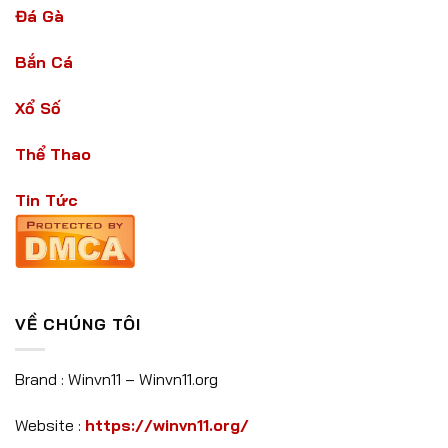
Đá Gà
Bắn Cá
Xổ Số
Thể Thao
Tin Tức
VỀ CHÚNG TÔI
Brand : Winvn11 – Winvn11.org
Website :
https://winvn11.org/